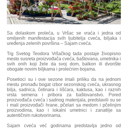
Sa dolaskom proleća, u Vršac se vraća i jedna od
omiljenih manifestacija svih ljubitelja cveća, biljaka i
uređenja zelenih površina – Sajam cveća.
Trg Svetog Teodora Vršačkog tada postaje živopisno
mesto susreta proizvođača cveća, baštovana, umetnika i
svih onih koji žele da svoj dom, balkon ili dvorište
obogate novim biljkama i prolećnim bojama.
Posetioci su i ove sezone imali priliku da na jednom
mestu pronađu bogat izbor sezonskog cveća, ukrasnog
bilja, sadnica, četinara i lišćara, kaktusa, kao i raznih
vrsta semena i pribora za baštovanstvo. Pored
proizvođača cveća i sadnog materijala, predstavili su se
i mali proizvođači hrane, pčelari sa medom i pčelinjim
proizvodima, kao i lokalni umetnici i zanatlije sa
autentičnim rukotvorinama.
Sajam cveća već godinama predstavlja jedno od