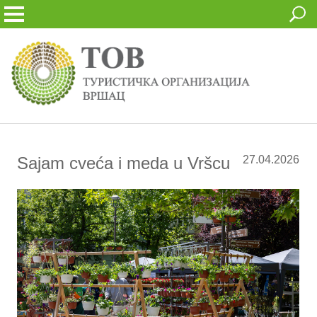
Sajam cveća i meda u Vršcu
27.04.2026