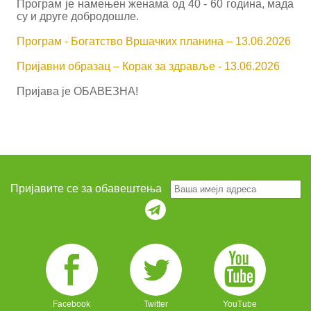
Програм је намењен женама од 40 - 60 година, мада
су и друге добродошле.
Програм - Богатство Вршачких планина – 13.06.2026
Пријавни образац – Корак за здравље - 13.06.2026
Пријава је ОБАВЕЗНА!
Пријавите се за обавештења
Facebook
Twitter
YouTube