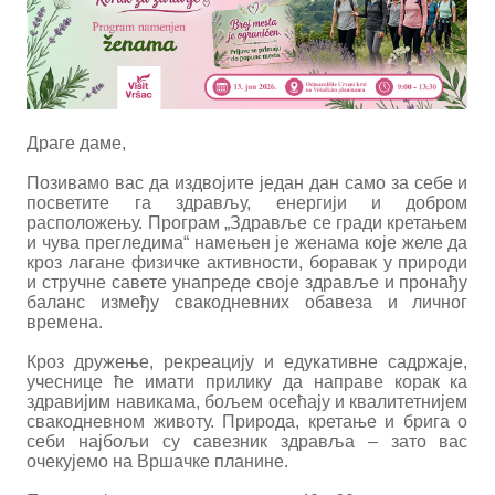
Драге даме,
Позивамо вас да издвојите један дан само за себе и
посветите га здрављу, енергији и добром
расположењу. Програм „Здравље се гради кретањем
и чува прегледима“ намењен је женама које желе да
кроз лагане физичке активности, боравак у природи
и стручне савете унапреде своје здравље и пронађу
баланс између свакодневних обавеза и личног
времена.
Кроз дружење, рекреацију и едукативне садржаје,
учеснице ће имати прилику да направе корак ка
здравијим навикама, бољем осећају и квалитетнијем
свакодневном животу. Природа, кретање и брига о
себи најбољи су савезник здравља – зато вас
очекујемо на Вршачке планине.