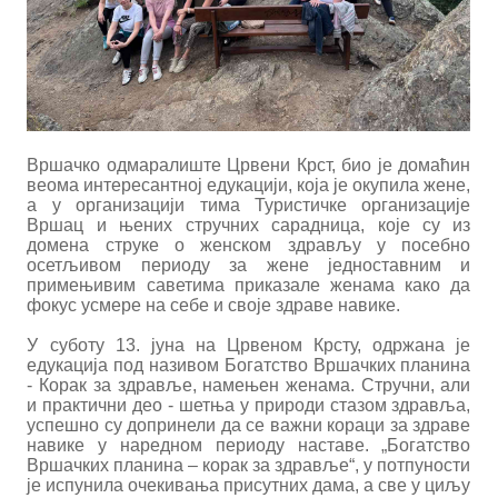
Вршачко одмаралиште Црвени Крст, био је домаћин
веома интересантној едукацији, која је окупила жене,
а у организацији тима Туристичке организације
Вршац и њених стручних сарадница, које су из
домена струке о женском здрављу у посебно
осетљивом периоду за жене једноставним и
примењивим саветима приказале женама како да
фокус усмере на себе и своје здраве навике.
У суботу 13. јуна на Црвеном Крсту, одржана је
едукација под називом Богатство Вршачких планина
- Корак за здравље, намењен женама. Стручни, али
и практични део - шетња у природи стазом здравља,
успешно су допринели да се важни кораци за здраве
навике у наредном периоду наставе. „Богатство
Вршачких планина – корак за здравље“, у потпуности
је испунила очекивања присутних дама, а све у циљу