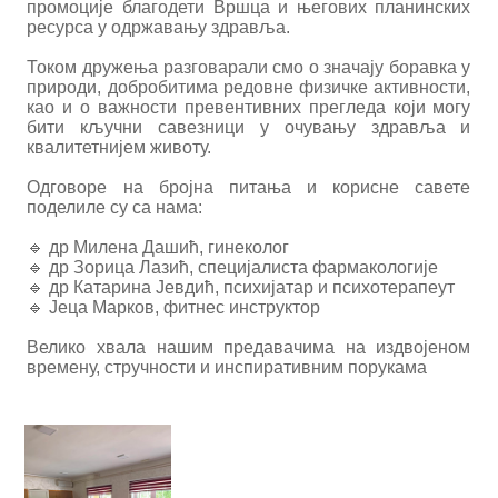
промоције благодети Вршца и његових планинских
ресурса у одржавању здравља.
Током дружења разговарали смо о значају боравка у
природи, добробитима редовне физичке активности,
као и о важности превентивних прегледа који могу
бити кључни савезници у очувању здравља и
квалитетнијем животу.
Одговоре на бројна питања и корисне савете
поделиле су са нама:
🔹 др Милена Дашић, гинеколог
🔹 др Зорица Лазић, специјалиста фармакологије
🔹 др Катарина Јевдић, психијатар и психотерапеут
🔹 Јеца Марков, фитнес инструктор
Велико хвала нашим предавачима на издвојеном
времену, стручности и инспиративним порукама