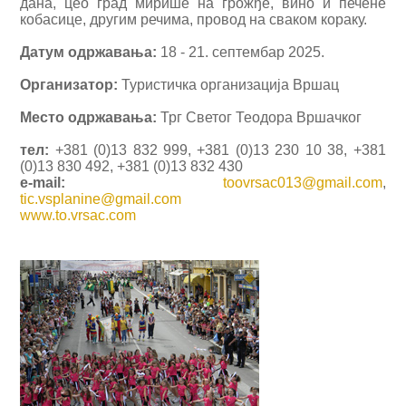
дана, цео град мирише на грожђе, вино и печене
кобасице, другим речима, провод на сваком кораку.
Датум одржавања:
18 - 21. септембар 2025.
Организатор:
Туристичка организација Вршац
Место одржавања:
Трг Светог Теодора Вршачког
тел:
+381 (0)13 832 999, +381 (0)13 230 10 38, +381
(0)13 830 492, +381 (0)13 832 430
e-mail:
toovrsac013@gmail.com
,
tic.vsplanine@gmail.com
www.to.vrsac.com