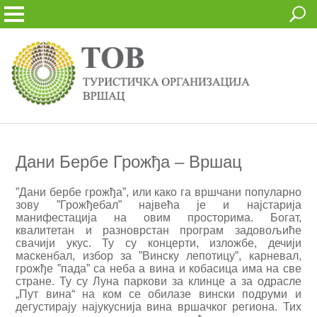
Дани Бербе Грожђа – Вршац
”Дани бербе грожђа”, или како га вршчани популарно
зову ”Грожђебал” највећа је и најстарија
манифестација на овим просторима. Богат,
квалитетан и разноврстан програм задовољиће
свачији укус. Ту су концерти, изложбе, дечији
маскенбал, избор за ”Винску лепотицу”, карневал,
грожђе ”пада” са неба а вина и кобасица има на све
стране. Ту су Луна паркови за клинце а за одрасле
„Пут вина“ на ком се обилазе вински подруми и
дегустирају најукуснија вина вршачког региона. Тих