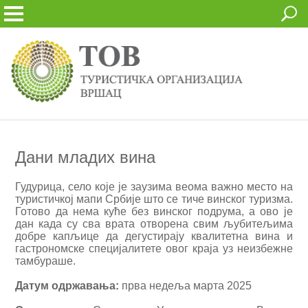
Дани младих вина
Гудурица, село које је заузима веома важно место на
туристичкој мапи Србије што се тиче винског туризма.
Готово да нема куће без винског подрума, а ово је
дан када су сва врата отворена свим љубитељима
добре капљице да дегустирају квалитетна вина и
гастрономске специјалитете овог краја уз неизбежне
тамбураше.
Датум одржавања:
прва недеља марта 2025