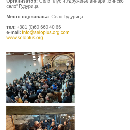
Организатор:
Село плус и Удружење винара „Винско
село“ Гудурица
Место одржавања:
Село Гудурица
тел:
+381 (0)60 660 40 66
e-mail:
info@seloplus.org.com
www.seloplus.org