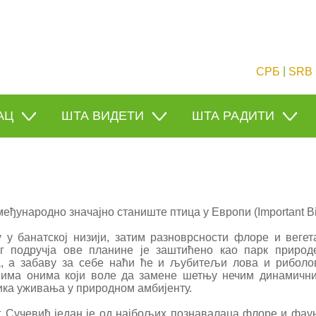
|
СРБ
SRB
АЦ
ШТА ВИДЕТИ
ШТА РАДИТИ
еђународно значајно станиште птица у Европи (Important Bir
у банатској низији, затим разноврсности флоре и вегет
г подручја ове планине је заштићено као парк природ
а, а забаву за себе наћи ће и љубитељи лова и риболов
има онима који воле да замене шетњу нечим динамичниј
лика уживања у природном амбијенту.
 Сучевић један је од најбољих познавалаца флоре и фау