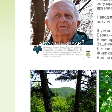
ентузиј
дрвећа 
Наводим
не само
Шумске 
Берначк
Водич к
Заштиће
Лековит
Живи св
Биљни с