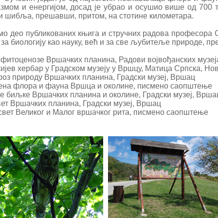
азмом и енергијом, досад је убрао и осушио више од 700 
и шибља, прешавши, притом, на стотине километара.
о део публикованих књига и стручних радова професора 
 за биологију као науку, већ и за све љубитеље природе, 
фитоценозе Вршачких планина, Радови војвођанских музеј
ијев хербар у Градском музеју у Вршцу, Матица Српска, Но
роз природу Вршачких планина, Градски музеј, Вршац
на флора и фауна Вршца и околине, писмено саопштење
е биљке Вршачких планина и околине, Градски музеј, Врша
ет Вршачких планина, Градски музеј, Вршац
вет Великог и Малог вршачког рита, писмено саопштење