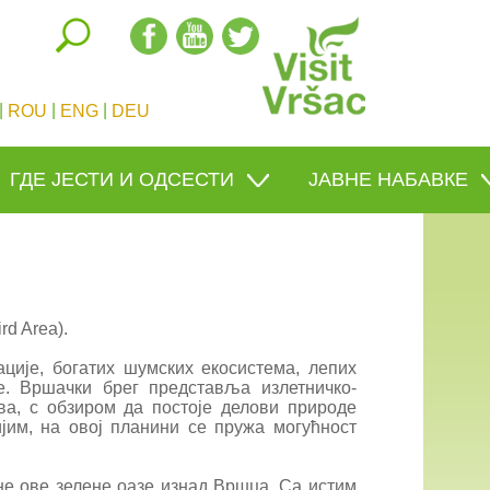
|
|
|
ROU
ENG
DEU
ГДЕ ЈЕСТИ И ОДСЕСТИ
ЈАВНЕ НАБАВКЕ
d Area).
ације, богатих шумских екосистема, лепих
е. Вршачки брег представља излетничко-
а, с обзиром да постоје делови природе
им, на овој планини се пружа могућност
не ове зелене оазе изнад Вршца. Са истим