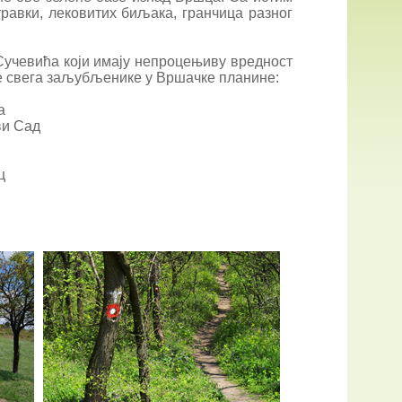
травки, лековитих биљака, гранчица разног
Сучевића који имају непроцењиву вредност
пре свега заљубљенике у Вршачке планине:
а
ви Сад
ц