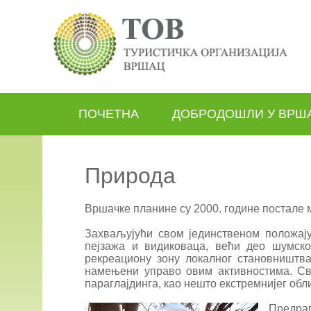
ПОЧЕТНА
ДОБРОДОШЛИ У ВРШ
Природа
Вршачке планине су 2000. године постале м
Захваљујући свом јединственом положају 
пејзажа и видиковаца, већи део шумско
рекреациону зону локалног становништв
намењени управо овим активностима. Св
параглајдинга, као нешто екстремнијег об
Предраг