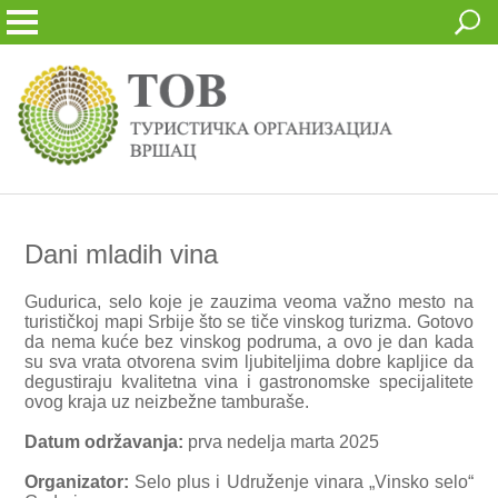
Dani mladih vina
Gudurica, selo koje je zauzima veoma važno mesto na
turističkoj mapi Srbije što se tiče vinskog turizma. Gotovo
da nema kuće bez vinskog podruma, a ovo je dan kada
su sva vrata otvorena svim ljubiteljima dobre kapljice da
degustiraju kvalitetna vina i gastronomske specijalitete
ovog kraja uz neizbežne tamburaše.
Datum održavanja:
prva nedelja marta 2025
Organizator:
Selo plus i Udruženje vinara „Vinsko selo“