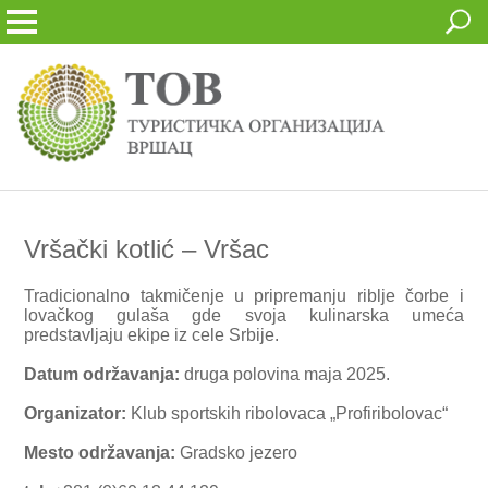
Vršački kotlić – Vršac
Tradicionalno takmičenje u pripremanju riblje čorbe i
lovačkog gulaša gde svoja kulinarska umeća
predstavljaju ekipe iz cele Srbije.
Datum održavanja:
druga polovina maja 2025.
Organizator:
Klub sportskih ribolovaca „Profiribolovac“
Mesto održavanja:
Gradsko jezero