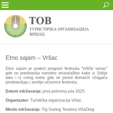
Etno sajam – Vršac
Etno sajam je prateći program festivala ”Vrščki venac”
gde se predstavlja narodno stvaralaštvo kako iz Srbije
tako i iz celog sveta gde se pored domaćih izlagača
predstavljaju i zemlje-učesnice festivala.
Datum održavanja:
prva polovina jula 2025.
Organizator:
Turistička organizacija Vršac
Mesto održavanja:
Trg Svetog Teodora Vršačkog