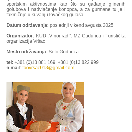
sportskim aktivnostima kao što su gađanje glinenih
golubova i nadvlačenje konopca, a za gurmane tu je i
takmičnje u kuvanju lovačkog gulaša.
Datum održavanja:
poslednji vikend avgusta 2025.
Organizator:
KUD „Vinogradi“, MZ Gudurica i Turistička
organizacija Vršac
Mesto održavanja:
Selo Gudurica
tel:
+381 (0)13 881 169, +381 (0)13 822 999
e-mail:
toovrsac013@gmail.com