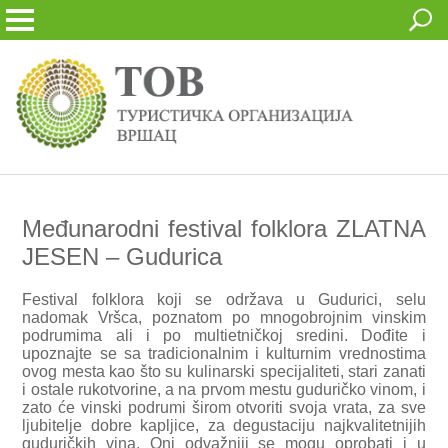
Međunarodni festival folklora ZLATNA
JESEN – Gudurica
Festival folklora koji se održava u Gudurici, selu
nadomak Vršca, poznatom po mnogobrojnim vinskim
podrumima ali i po multietničkoj sredini. Dođite i
upoznajte se sa tradicionalnim i kulturnim vrednostima
ovog mesta kao što su kulinarski specijaliteti, stari zanati
i ostale rukotvorine, a na prvom mestu guduričko vinom, i
zato će vinski podrumi širom otvoriti svoja vrata, za sve
ljubitelje dobre kapljice, za degustaciju najkvalitetnijih
guduričkih vina. Oni odvažniji se mogu oprobati i u