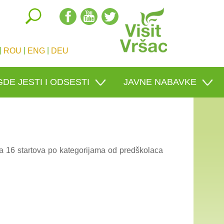
|
|
|
ROU
ENG
DEU
GDE JESTI I ODSESTI
JAVNE NABAVKE
a 16 startova po kategorijama od predškolaca