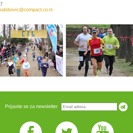
07
habibovic@compact.co.rs
Prijavite se za newsletter