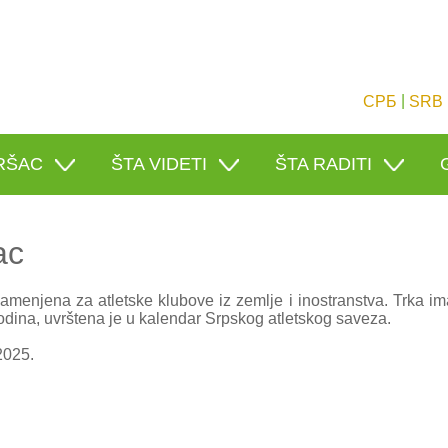
|
СРБ
SRB
RŠAC
ŠTA VIDETI
ŠTA RADITI
ac
menjena za atletske klubove iz zemlje i inostranstva. Trka im
godina, uvrštena je u kalendar Srpskog atletskog saveza.
2025.