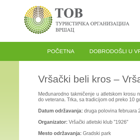
POČETNA
DOBRODOŠLI U V
Vršački beli kros – Vrš
Međunarodno takmičenje u atletskom krosu na
do veterana. Trka, sa tradicijom od preko 10 
Datum održavanja:
druga polovina februara 
Organizator:
Vršački atletski klub ”1926”
Mesto održavanja:
Gradski park