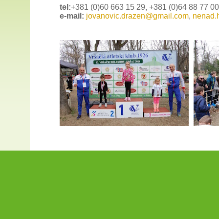
tel:
+381 (0)60 663 15 29, +381 (0)64 88 77 0
e-mail:
jovanovic.drazen@gmail.com
,
nenad.