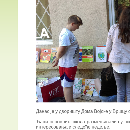
Данас је у дворишту Дома Војске у Вршцу
Ђаци основних школа размењивали су школ
интересовања и следеће недеље.