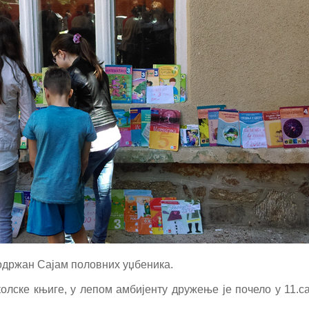
 одржан Сајам половних уџбеника.
ске књиге, у лепом амбијенту дружење је почело у 11.са