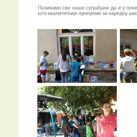
Позивамо све наше суграђане да и у поне
што квалитетније припреме за наредну шко