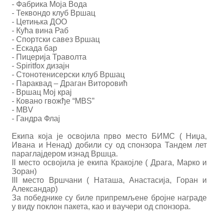
- Фабрика Моја Вода
- Теквондо клуб Вршац
- Цетињка ДОО
- Кућа вина Раб
- Спортски савез Вршац
- Ескада бар
- Пицерија Траволта
- Spiritfox дизајн
- Стонотенисерски клуб Вршац
- Параквад – Драган Виторовић
- Вршац Мој крај
- Ковано гвожђе “MBS”
- MBV
- Гандра Флај
Екипа која је освојила прво место БИМС ( Ниџа,
Ивана и Ненад) добили су од спонзора Тандем лет
параглајдером изнад Вршца.
II место освојила је екипа Кракојле ( Драга, Марко и
Зоран)
III место Вршчани ( Наташа, Анастасија, Горан и
Александар)
За победнике су биле припремљене бројне награде
у виду поклон пакета, као и ваучери од спонзора.