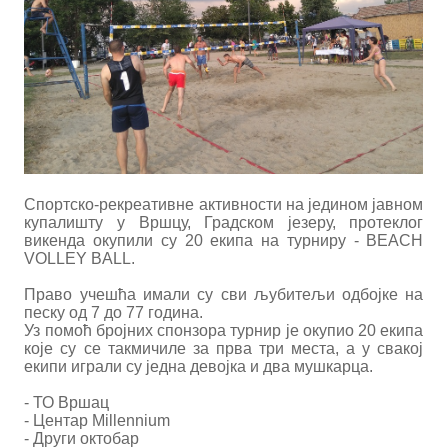
Спортско-рекреативне активности на једином јавном
купалишту у Вршцу, Градском језеру, протеклог
викенда окупили су 20 екипа на турниру - BEACH
VOLLEY BALL.
Право учешћа имали су сви љубитељи одбојке на
песку од 7 до 77 година.
Уз помоћ бројних спонзора турнир је окупио 20 екипа
које су се такмичиле за прва три места, а у свакој
екипи играли су једна девојка и два мушкарца.
- ТО Вршац
- Центар Millennium
- Други октобар