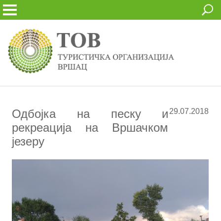
Одбојка на песку и
29.07.2018
рекреација на Вршачком
језеру