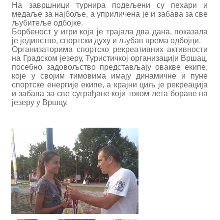
На завршници турнира подељени су пехари и
медаље за најбоље, а уприличена је и забава за све
љубитеље одбојке.
Борбеност у игри која је трајала два дана, показала
је јединство, спортски духу и љубав према одбојци.
Организаторима спортско рекреативних активности
на Градском језеру, Туристичкој организацији Вршац,
посебно задовољство представљају овакве екипе,
које у својим тимовима имају динамичне и пуне
спортске енергије екипе, а крајни циљ је рекреација
и забава за све суграђане који током лета бораве на
језеру у Вршцу.