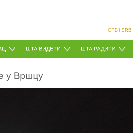
|
СРБ
SRB
АЦ
ШТА ВИДЕТИ
ШТА РАДИТИ
е у Вршцу