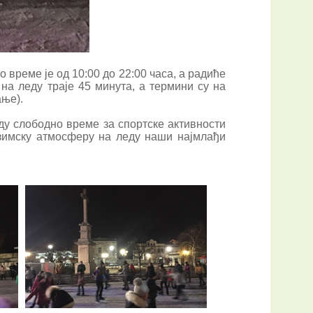
 време је од 10:00 до 22:00 часа, а радиће
на леду траје 45 минута, а термини су на
ање).
ду слободно време за спортске активности
 зимску атмосферу на леду наши најмлађи