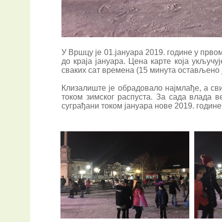
У Вршцу је 01.јануара 2019. године у прво
до краја јануара. Цена карте која укључ
сваких сат времена (15 минута остављено 
Клизалиште је обрадовало најмлађе, а св
током зимског распуста. За сада влада 
суграђани током јануара нове 2019. године