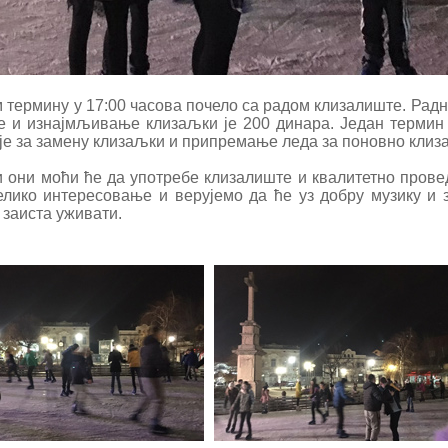
м термину у 17:00 часова почело са радом клизалиште. Радно
ује и изнајмљивање клизаљки је 200 динара. Један термин 
је за замену клизаљки и припремање леда за поновно клиз
и они моћи ће да употребе клизалиште и квалитетно прове
велико интересовање и верујемо да ће уз добру музику и
 заиста уживати.