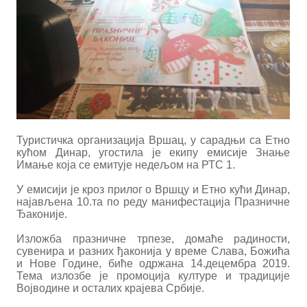
Туристичка организација Вршац, у сарадњи са Етно
кућом Динар, угостила је екипу емисије Знање
Имање која се емитује недељом на РТС 1.
У емисији је кроз прилог о Вршцу и Етно кући Динар,
најављена 10.та по реду манифестација Празничне
Ђаконије.
Изложба празничне трпезе, домаће радиности,
сувенира и разних ђаконија у време Слава, Божића
и Нове Године, биће одржана 14.децембра 2019.
Тема излозбе је промоција културе и традиције
Војводине и осталих крајева Србије.