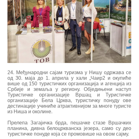
24. Међународни сајам туризма у Нишу одржава се
од 30. маја до 1. aприла у хали „Чаир2 и окупиће
више од 150 туристичких организација и агенција из
Србије и земаља у региону. Обједињени наступ
Туристичке организације Вршац и Туристичке
организације Бела Црква, туристичку понуду ове
дестинације учиниће атрактивнијом за многе туристе
из Ниша и околине.
Прелепа Загајичка брда, пешачке стазе Вршачких
планина, дивна белоцркванска језера, само су део
туристичке понуде која се промовише на овом сајму.