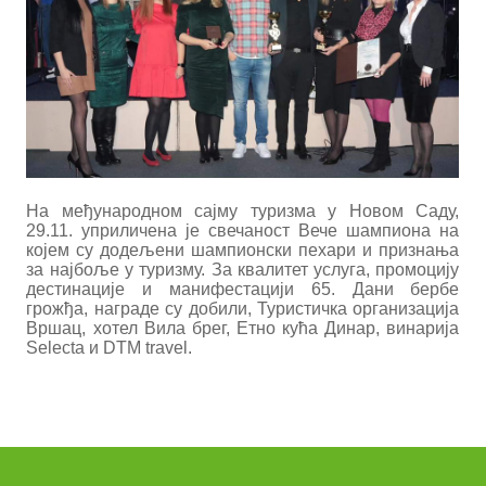
На међународном сајму туризма у Новом Саду,
29.11. уприличена је свечаност Вече шампиона на
којем су додељени шампионски пехари и признања
за најбоље у туризму. За квалитет услуга, промоцију
дестинације и манифестацији 65. Дани бербе
грожђа, награде су добили, Туристичка организација
Вршац, хотел Вила брег, Етно кућа Динар, винарија
Selecta и DTM travel.