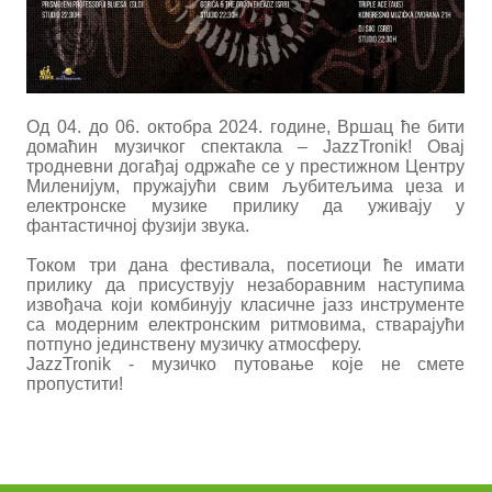
Од 04. до 06. октобра 2024. године, Вршац ће бити
домаћин музичког спектакла – JazzTronik! Овај
тродневни догађај одржаће се у престижном Центру
Миленијум, пружајући свим љубитељима џеза и
електронске музике прилику да уживају у
фантастичној фузији звука.
Током три дана фестивала, посетиоци ће имати
прилику да присуствују незаборавним наступима
извођача који комбинују класичне јазз инструменте
са модерним електронским ритмовима, стварајући
потпуно јединствену музичку атмосферу.
JazzTronik - музичко путовање које не смете
пропустити!