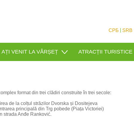
|
СРБ
SRB
 AȚI VENIT LA VÂRȘEȚ
ATRACȚII TURISTICE
mplex format din trei clădiri construite în trei secole:
rea de la colțul străzilor Dvorska și Dositejeva
intrarea principală din Trg pobede (Piața Victoriei)
in strada Anđe Ranković.