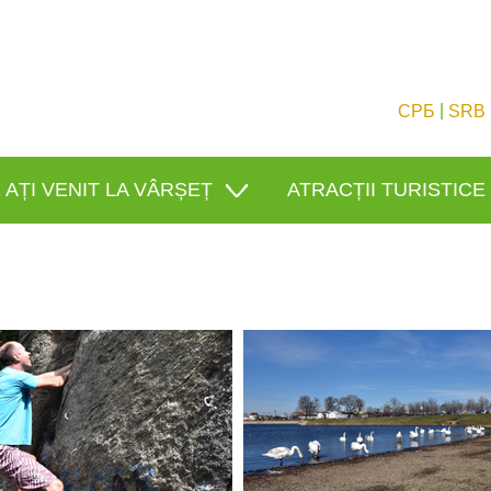
|
СРБ
SRB
 AȚI VENIT LA VÂRȘEȚ
ATRACȚII TURISTICE