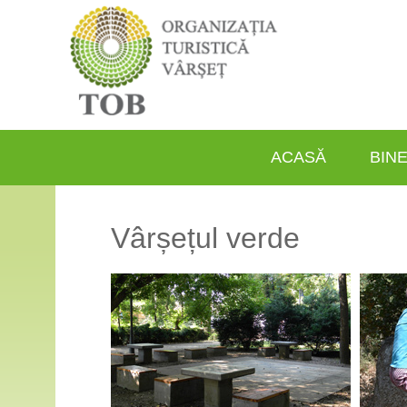
ACASĂ
BINE
Vârșețul verde