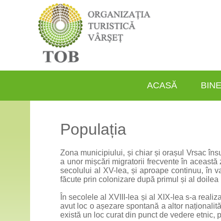
ACASĂ
BINE
Populația
Zona municipiului, și chiar și orașul Vrsac îns
a unor mișcări migratorii frecvente în aceast
secolului al XV-lea, și aproape continuu, în v
făcute prin colonizare după primul și al doilea
În secolele al XVIII-lea și al XIX-lea s-a reali
avut loc o așezare spontană a altor naționalităț
există un loc curat din punct de vedere etnic, p