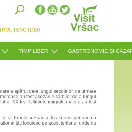
|
|
|
ROU
ENG
DEU
TIMP LIBER
GASTRONOMIE ȘI CAZA
, care a apărut de-a lungul secolelor, ca urmare
meroase au fost așezările sârbilor de-a lungul
ul al XX-lea. Ultimele imigrații majore au fost
, Italia, Franța și Spania. În aceeași perioadă a
aționalități locuiesc pe acest teritoriu, unde nu