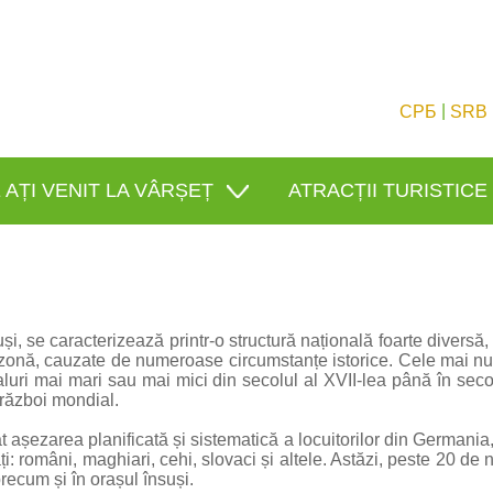
|
СРБ
SRB
 AȚI VENIT LA VÂRȘEȚ
ATRACȚII TURISTICE
uși, se caracterizează printr-o structură națională foarte diversă
ă zonă, cauzate de numeroase circumstanțe istorice. Cele mai nu
aluri mai mari sau mai mici din secolul al XVII-lea până în secol
 război mondial.
zat așezarea planificată și sistematică a locuitorilor din Germania
i: români, maghiari, cehi, slovaci și altele. Astăzi, peste 20 de n
recum și în orașul însuși.