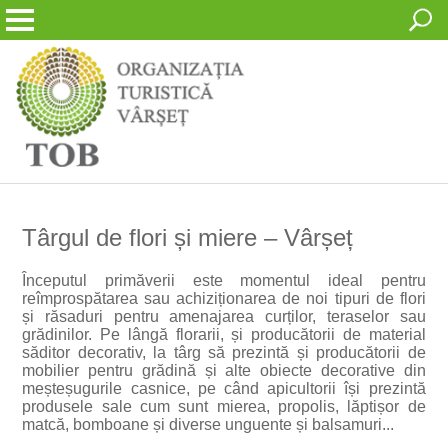
Târgul de flori și miere – Vârșeț
Începutul primăverii este momentul ideal pentru
reîmprospătarea sau achiziționarea de noi tipuri de flori
și răsaduri pentru amenajarea curților, teraselor sau
grădinilor. Pe lângă florarii, și producătorii de material
săditor decorativ, la târg să prezintă și producătorii de
mobilier pentru grădină și alte obiecte decorative din
meșteșugurile casnice, pe când apicultorii își prezintă
produsele sale cum sunt mierea, propolis, lăptișor de
matcă, bomboane și diverse unguente și balsamuri...