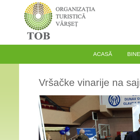
ACASĂ
BINE
Vršačke vinarije na s