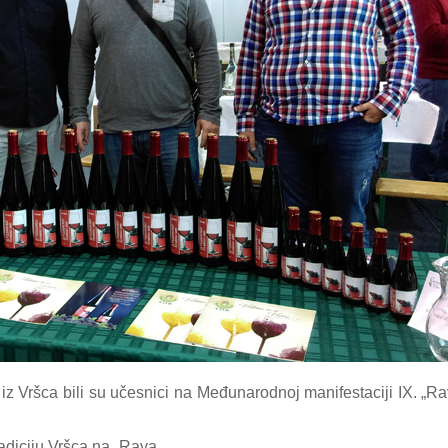
i iz Vršca bili su učesnici na Međunarodnoj manifestaciji IX. „
radiciju Vršca na „Rava