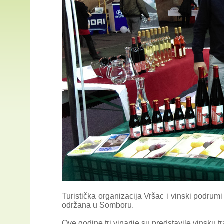
Turistička organizacija Vršac i vinski podrum
održana u Somboru.
Ove godine tri vinarije su predstavile vinsku t