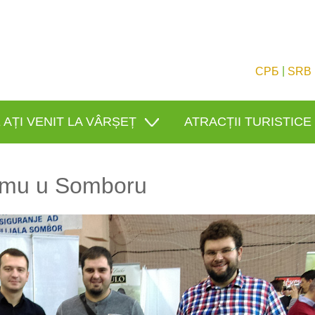
|
СРБ
SRB
 AȚI VENIT LA VÂRȘEȚ
ATRACȚII TURISTICE
ajmu u Somboru