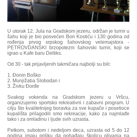
U utorak 12. Jula na Gradskom jezeru, održan je turnir u
šahu koji je bio posvećen Bori Kostiću i 130 godina od
rođenja prvog srpskog šahovskog velemajstora -
PETROVDANSKI brzopotezni šahovski turnir, koji se
igrao u Kafe baru Deltiks.
Od 30 - tak prijavljenih takmičara najbolji su bili:
1. Đonin Boško
2. Munjižaba Slobodan i
3. Živku Đorđe
Svakog vokenda na Gradskom jezeru u Vršcu,
organizujemo sportsko rekreativni i zabavni program. U
cilju što kvalitetnijeg boravka za sve kupače i posetioce
kupališta prilagodili smo rekreacije, kako za najmlađe
tako i za omladinu i ljude svih uzrasta.
Petkom, subotom i nedeljom deca, uzrasta od 5 do 12
godina imaju priliku da pohađaju školicu plivanja na