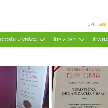
|
СРБ
SRB
ODOŠLI U VRŠAC
ŠTA VIDETI
ŠTA RA