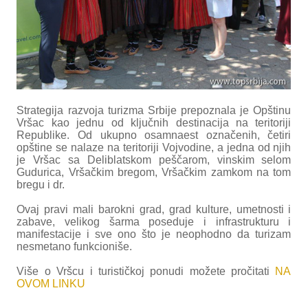
Strategija razvoja turizma Srbije prepoznala je Opštinu
Vršac kao jednu od ključnih destinacija na teritoriji
Republike. Od ukupno osamnaest označenih, četiri
opštine se nalaze na teritoriji Vojvodine, a jedna od njih
je Vršac sa Deliblatskom peščarom, vinskim selom
Gudurica, Vršačkim bregom, Vršačkim zamkom na tom
bregu i dr.
Ovaj pravi mali barokni grad, grad kulture, umetnosti i
zabave, velikog šarma poseduje i infrastrukturu i
manifestacije i sve ono što je neophodno da turizam
nesmetano funkcioniše.
Više o Vršcu i turističkoj ponudi možete pročitati
NA
OVOM LINKU