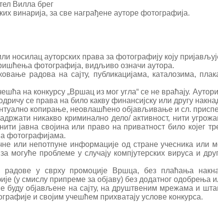
отел Вилла брег
чких винарија, за све награђене ауторе фотографија.
или носилац ауторских права за фотографију коју пријављуј
 коришћења фотографија, видљиво означи аутора.
ковање радова на сајту, публикацијама, каталозима, пл
ешћа на конкурсу „Вршац из мог угла“ се не враћају. Аутор
дричу се права на било какву финансијску или другу накнад
вентуално копирање, неовлашћено објављивање и сл. присп
адржати никакво криминално дело/ активност, нити угрожав
нити јавна својина или право на приватност било којег т
 на фотографијама.
ачне или непотпуне информације од стране учесника или 
 за могуће проблеме у случају компјутерских вируса и др
е радове у сврху промоције Вршца, без плаћања накна
е (у смислу припреме за објаву) без додатног одобрења и
е буду објављене на сајту, на друштвеним мрежама и шта
ографије и својим учешћем прихватају услове конкурса.