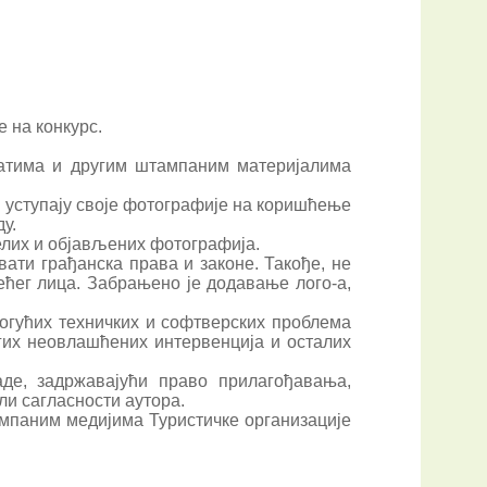
е на конкурс.
акатима и другим штампаним материјалима
и уступају своје фотографије на коришћење
у.
елих и објављених фотографија.
ати грађанска права и законе. Такође, не
рећег лица. Забрањено је додавање лого-а,
могућих техничких и софтверских проблема
угих неовлашћених интервенција и осталих
де, задржавајући право прилагођавања,
ли сагласности аутора.
мпаним медијима Туристичке организације