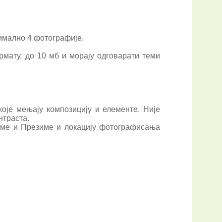
симално 4 фотографије.
мату, до 10 мб и морају одговарати теми
које мењају композицију и елементе. Није
нтраста.
 Име и Презиме и локацију фотографисања