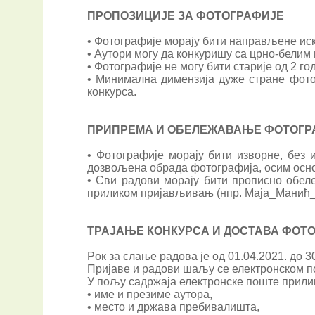
ПРОПОЗИЦИЈЕ ЗА ФОТОГРАФИЈЕ
• Фотографије морају бити направљене ис
• Аутори могу да конкуришу са црно-белим
• Фотографије не могу бити старије од 2 го
• Минимална димензија дуже стране фотог
конкурса.
ПРИПРЕМА И ОБЕЛЕЖАВАЊЕ ФОТОГР
• Фотографије морају бити изворне, без 
дозвољена обрада фотографија, осим основ
• Сви радови морају бити прописно обел
приликом пријављивањ (нпр. Маја_Манић_
ТРАЈАЊЕ КОНКУРСА И ДОСТАВА ФОТ
Pок за слање радова је од 01.04.2021. до 3
Пријаве и радови шаљу се електронском п
У пољу садржаја електронске поште прил
• име и презиме аутора,
• место и држава пребивалишта,