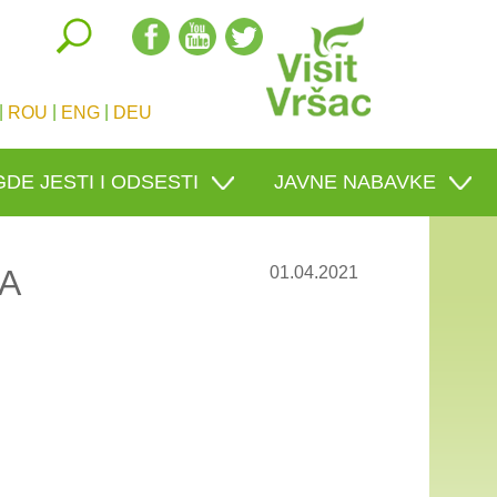
|
|
|
ROU
ENG
DEU
GDE JESTI I ODSESTI
JAVNE NABAVKE
А
01.04.2021