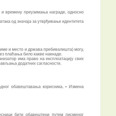
у и времену преузимања награде, односно
атака од значаја за утврђивање идентитета
езиме и место и држава пребивалишта) могу,
без плаћања било какве накнаде.
анизатор има право на експлоатацију свих
ибављања додатних сагласности.
одног обавештавања корисника. • Измена
есници бити обавештени путем писменог