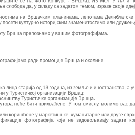
ријавите се на Фото Конкурс - ВРШАЦ ИЗ МОГ УГЛА и по
 слобода да, у складу са задатом темом, изразе своје иде
вностима на Вршачким планинама, лепотама Делиблатске
 у посети културно историјским знаменитостима или дружењ
поту Вршца препознамо у вашим фотографијама.
тографијама ради промоције Вршца и околине.
ка лица старија од 18 година, из земље и иностранства, а у
ни у Туристичкој организацији Вршац;
ласништву Туристичке организације Вршца.
 аутора неће бити прихваћене. У том смислу, молимо вас д
 или коришћене у маркетиншке, хуманитарне или друге сврхе
ификације фотографија које не задовољавају задате кр