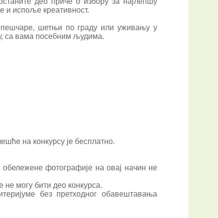
станите део приче о избору за најлепшу
је и испоље креативност.
 пешчаре, шетњи по граду или уживању у
у, са вама посебним људима.
чешће на конкурсу је бесплатно.
а обележене фотографије на овај начин не
 не могу бити део конкурса.
итеријуме без претходног обавештавања