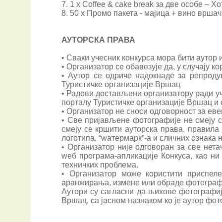
7. 1 x Coffee & cake break за две особе – Х
8. 50 x Промо пакета - мајица + вино врша
АУТОРСКА ПРАВА
• Сваки учесник конкурса мора бити аутор 
• Организатор се обавезује да, у случају
• Аутор се одриче надокнаде за репроду
Туристичке организације Вршац
• Радови достављени организатору ради уч
порталу Туристичке организације Вршац и о
• Организатор не сноси одговорност за е
• Све пријављене фотографије не смеју с
смеју се кршити ауторска права, правила 
логотипа, “wатермарк”-а и сличних ознака
• Организатор није одговоран за све нет
wеб програма-апликације Конкуса, као ни
техничких проблема.
• Организатор може користити приспел
аранжирања, измене или обраде фотографиј
Аутори су сагласни да њихове фотографиј
Вршац, са јасном назнаком ко је аутор фот