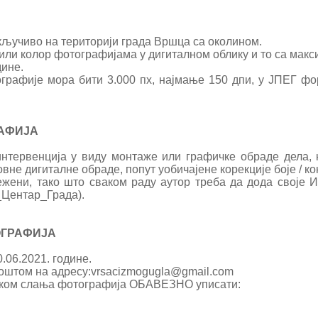
кључиво на територији града Вршца са околином.
 или колор фотографијама у дигиталном облику и то са мак
дине.
рафије мора бити 3.000 пx, најмање 150 дпи, у ЈПЕГ фор
АФИЈА
интервенција у виду монтаже или графичке обраде дела, 
не дигиталне обраде, попут уобичајене корекције боје / ко
ежени, тако што сваком раду аутор треба да дода своје
Центар_Града).
ОГРАФИЈА
0.06.2021. године.
оштом на aдресу:vrsacizmogugla@gmail.com
иком слања фотографија ОБАВЕЗНО уписати: