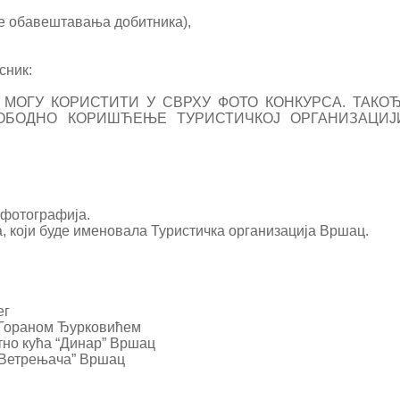
ебе обавештавања добитника),
сник:
МОГУ КОРИСТИТИ У СВРХУ ФОТО КОНКУРСА. ТАКОЂ
ЛОБОДНО КОРИШЋЕЊЕ ТУРИСТИЧКОЈ ОРГАНИЗАЦИЈ
 фотографија.
а, који буде именовала Туристичка организација Вршац.
ег
м Гораном Ђурковићем
Етно кућа “Динар” Вршац
л “Ветрењача” Вршац