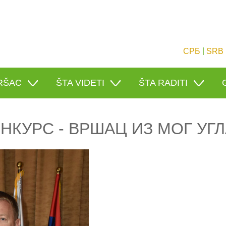
|
СРБ
SRB
RŠAC
ŠTA VIDETI
ŠTA RADITI
НКУРС - ВРШАЦ ИЗ МОГ УГЛ