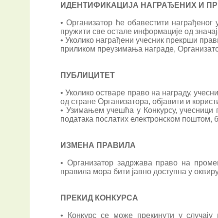
ИДЕНТИФИКАЦИЈА НАГРАЂЕНИХ И П
• Организатор ће обавестити награђеног 
пружити све остале информације од значај
• Уколико награђени учесник прекрши прав
приликом преузимања награде, Организато
ПУБЛИЦИТЕТ
• Уколико остваре право на награду, учесн
од стране Организатора, објавити и корист
• Узимањем учешћа у Конкурсу, учесници 
података послатих електронском поштом, б
ИЗМЕНА ПРАВИЛА
• Организатор задржава право на проме
правила мора бити јавно доступна у оквиру
ПРЕКИД КОНКУРСА
• Конкурс се може прекинути у случај