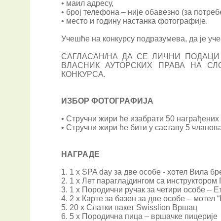
• маил адресу,
• број телефона – није обавезно (за потр
• место и годину настанка фотографије.
Учешће на конкурсу подразумева, да је уче
САГЛАСАН/НА ДА СЕ ЛИЧНИ ПОДАЦИ 
ВЛАСНИК АУТОРСКИХ ПРАВА НА С
КОНКУРСА.
ИЗБОР ФОТОГРАФИЈА
• Стручни жири ће изабрати 50 награђених
• Стручни жири ће бити у саставу 5 чланов
НАГРАДЕ
1. 1 x SPA day за две особе - хотел Вила бр
2. 1 x Лет параглајдингом са инструкторо
3. 1 x Породични ручак за четири особе – 
4. 2 x Карте за базен за две особе – моте
5. 20 x Слатки пакет Swisslion Вршац
6. 5 x Породична пица – вршачке пицерије