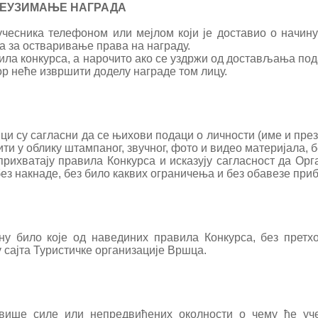
РЕУЗИМАЊЕ НАГРАДА
учесника телефоном или мејлом који је доставио о начин
а за остваривање права на награду.
ила конкурса, а нарочито ако се уздржи од достављања под
р неће извршити доделу награде том лицу.
ици су сагласни да се њихови подаци о личности (име и пр
ити у облику штампаног, звучног, фото и видео материјала, 
прихватају правила Конкурса и исказују сагласност да Орг
ез накнаде, без било каквих ограничења и без обавезе пр
ну било које од навединих правила Конкурса, без претх
 сајта Туристичке организације Вршца.
у више силе или непредвиђених околности о чему ће уч