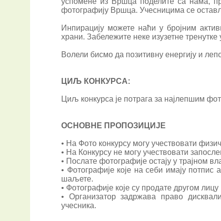
успомене из Вршца поделите са нама, п
фотографију Вршца. Учесницима се оставља
Инпирацију можете наћи у бројним акти
храни. Забележите неке изузетне тренутке
Волели бисмо да позитивну енергију и ле
ЦИЉ КОНКУРСА:
Циљ конкурса је потрага за најлепшим фо
ОСНОВНЕ ПРОПОЗИЦИЈЕ
• На Фото конкурсу могу учествовати физич
• На Конкурсу не могу учествовати запосле
• Послате фотографије остају у трајном в
• Фотографије које на себи имају потпис
шаљете.
• Фотографије које су продате другом лицу
• Организатор задржава право дисквал
учесника.