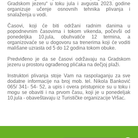
Gradskom jezeru“ u toku jula i avgusta 2023. godine
organizuje učenje osnovnih tehnika plivanja i
snalaženja u vodi.
Časovi, koji će biti održani radnim danima u
popodnevnim časovima i tokom vikenda, počevši od
ponedeljka 10.jula, obuhvatiće 12 termina, a
organizovaće se u dogovoru sa trenerima koji će voditi
mališane uzrasta od 5 do 12 godina tokom obuke.
Predviđeno je da se časovi održavaju na Gradskom
jezeru u prostoru ograđenog plićaka na dečjoj plaži.
Instruktori plivanja stoje Vam na raspolaganju za sve
dodatne informacije na broj mob. tel. Nikola Banković
065/ 341- 54- 52, a upis i overa pristupnice su u toku i
mogu se obaviti i na prvom času, koji je u ponedeljak
10.jula - obaveštavaju iz Turističke organizacije Vršac.